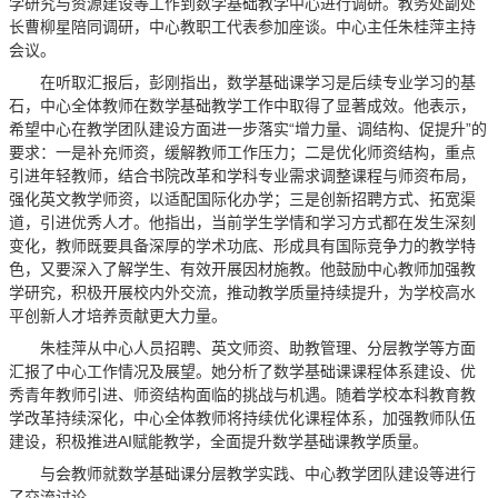
学研究与资源建设等工作到数学基础教学中心进行调研。教务处副处
长曹柳星陪同调研，中心教职工代表参加座谈。中心主任朱桂萍主持
会议。
在听取汇报后，彭刚指出，数学基础课学习是后续专业学习的基
石，中心全体教师在数学基础教学工作中取得了显著成效。他表示，
希望中心在教学团队建设方面进一步落实“增力量、调结构、促提升”的
要求：一是补充师资，缓解教师工作压力；二是优化师资结构，重点
引进年轻教师，结合书院改革和学科专业需求调整课程与师资布局，
强化英文教学师资，以适配国际化办学；三是创新招聘方式、拓宽渠
道，引进优秀人才。他指出，当前学生学情和学习方式都在发生深刻
变化，教师既要具备深厚的学术功底、形成具有国际竞争力的教学特
色，又要深入了解学生、有效开展因材施教。他鼓励中心教师加强教
学研究，积极开展校内外交流，推动教学质量持续提升，为学校高水
平创新人才培养贡献更大力量。
朱桂萍从中心人员招聘、英文师资、助教管理、分层教学等方面
汇报了中心工作情况及展望。她分析了数学基础课课程体系建设、优
秀青年教师引进、师资结构面临的挑战与机遇。随着学校本科教育教
学改革持续深化，中心全体教师将持续优化课程体系，加强教师队伍
建设，积极推进AI赋能教学，全面提升数学基础课教学质量。
与会教师就数学基础课分层教学实践、中心教学团队建设等进行
了交流讨论。