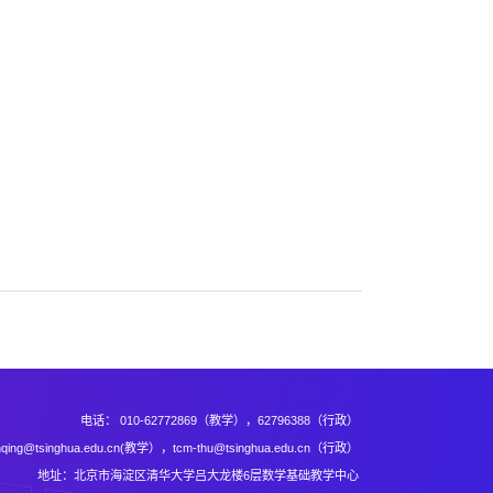
电话： 010-62772869（教学），62796388（行政）
inqing@tsinghua.edu.cn(教学），tcm-thu@tsinghua.edu.cn（行政）
地址：北京市海淀区清华大学吕大龙楼6层数学基础教学中心