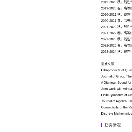
2019-2020 秋，线性
2019-2020 春，高
2020-2021 秋，线性
2020-2021 春，高
2021-2022 秋，线性
2021-2022 春，高
2022-2023 秋，线性
2022-2023 春，高
2023-2024 秋，线性
重点文献
Ultraproducts of Qua
Journal of Group The
A Diameter Bound for 
Joint work with Arind
Finite Quotients of Ul
Journal of Algebra, 2
Connectivity of the 
Discrete Mathematics
获奖情况