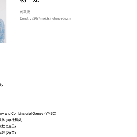
副教授
Email: yy26@mail.tsinghua.edu.cn
ty
y and Combinatorial Games (YMSC)
数学 (4)(社科类)
数 (1)(英)
数 (2)(英)